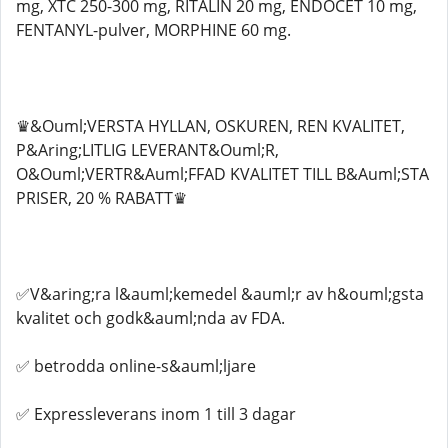
mg, XTC 250-300 mg, RITALIN 20 mg, ENDOCET 10 mg,
FENTANYL-pulver, MORPHINE 60 mg.
♛&Ouml;VERSTA HYLLAN, OSKUREN, REN KVALITET,
P&Aring;LITLIG LEVERANT&Ouml;R,
O&Ouml;VERTR&Auml;FFAD KVALITET TILL B&Auml;STA
PRISER, 20 % RABATT♛
✅V&aring;ra l&auml;kemedel &auml;r av h&ouml;gsta
kvalitet och godk&auml;nda av FDA.
✅ betrodda online-s&auml;ljare
✅ Expressleverans inom 1 till 3 dagar