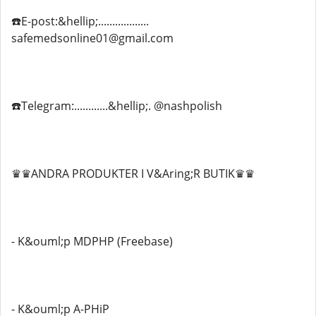
☎️E-post:&hellip;..................
safemedsonline01@gmail.com
☎️Telegram:............&hellip;. @nashpolish
♛♛ANDRA PRODUKTER I V&Aring;R BUTIK♛♛
- K&ouml;p MDPHP (Freebase)
- K&ouml;p A-PHiP