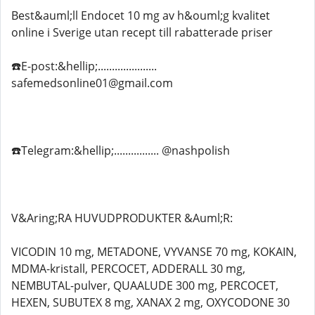
Best&auml;ll Endocet 10 mg av h&ouml;g kvalitet
online i Sverige utan recept till rabatterade priser
☎️E-post:&hellip;.....................
safemedsonline01@gmail.com
☎️Telegram:&hellip;................ @nashpolish
V&Aring;RA HUVUDPRODUKTER &Auml;R:
VICODIN 10 mg, METADONE, VYVANSE 70 mg, KOKAIN,
MDMA-kristall, PERCOCET, ADDERALL 30 mg,
NEMBUTAL-pulver, QUAALUDE 300 mg, PERCOCET,
HEXEN, SUBUTEX 8 mg, XANAX 2 mg, OXYCODONE 30