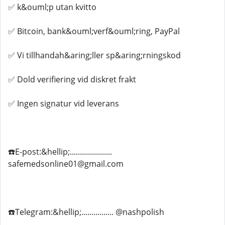
✅ k&ouml;p utan kvitto
✅ Bitcoin, bank&ouml;verf&ouml;ring, PayPal
✅ Vi tillhandah&aring;ller sp&aring;rningskod
✅ Dold verifiering vid diskret frakt
✅ Ingen signatur vid leverans
☎️E-post:&hellip;.....................
safemedsonline01@gmail.com
☎️Telegram:&hellip;................ @nashpolish