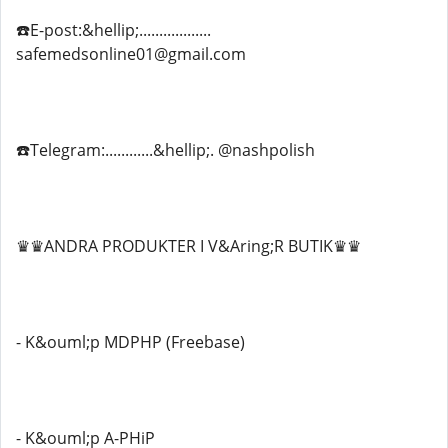
☎️E-post:&hellip;..................
safemedsonline01@gmail.com
☎️Telegram:............&hellip;. @nashpolish
♛♛ANDRA PRODUKTER I V&Aring;R BUTIK♛♛
- K&ouml;p MDPHP (Freebase)
- K&ouml;p A-PHiP