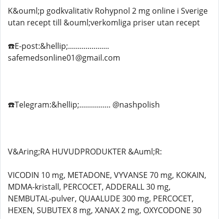
K&ouml;p godkvalitativ Rohypnol 2 mg online i Sverige
utan recept till &ouml;verkomliga priser utan recept
☎️E-post:&hellip;.....................
safemedsonline01@gmail.com
☎️Telegram:&hellip;................ @nashpolish
V&Aring;RA HUVUDPRODUKTER &Auml;R:
VICODIN 10 mg, METADONE, VYVANSE 70 mg, KOKAIN,
MDMA-kristall, PERCOCET, ADDERALL 30 mg,
NEMBUTAL-pulver, QUAALUDE 300 mg, PERCOCET,
HEXEN, SUBUTEX 8 mg, XANAX 2 mg, OXYCODONE 30