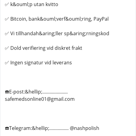
✅ k&ouml;p utan kvitto
✅ Bitcoin, bank&ouml;verf&ouml;ring, PayPal
✅ Vi tillhandah&aring;ller sp&aring;rningskod
✅ Dold verifiering vid diskret frakt
✅ Ingen signatur vid leverans
☎️E-post:&hellip;.....................
safemedsonline01@gmail.com
☎️Telegram:&hellip;................ @nashpolish