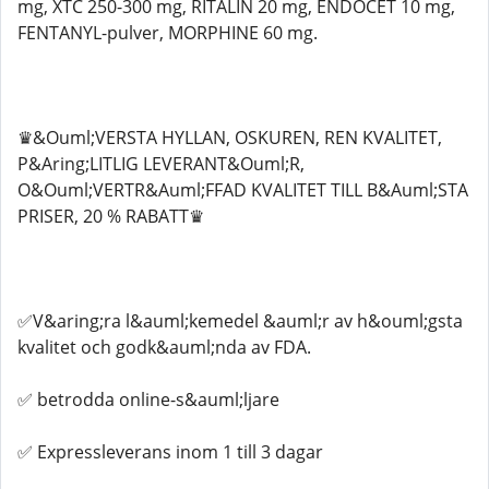
mg, XTC 250-300 mg, RITALIN 20 mg, ENDOCET 10 mg,
FENTANYL-pulver, MORPHINE 60 mg.
♛&Ouml;VERSTA HYLLAN, OSKUREN, REN KVALITET,
P&Aring;LITLIG LEVERANT&Ouml;R,
O&Ouml;VERTR&Auml;FFAD KVALITET TILL B&Auml;STA
PRISER, 20 % RABATT♛
✅V&aring;ra l&auml;kemedel &auml;r av h&ouml;gsta
kvalitet och godk&auml;nda av FDA.
✅ betrodda online-s&auml;ljare
✅ Expressleverans inom 1 till 3 dagar