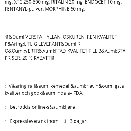
mg, XTC 250-300 mg, RITALIN 20 mg, ENDOCET 10 mg,
FENTANYL-pulver, MORPHINE 60 mg.
♛&Ouml;VERSTA HYLLAN, OSKUREN, REN KVALITET,
P&Aring;LITLIG LEVERANT&Ouml;R,
O&Ouml;VERTR&Auml;FFAD KVALITET TILL B&Auml;STA
PRISER, 20 % RABATT♛
✅V&aring;ra l&auml;kemedel &auml;r av h&ouml;gsta
kvalitet och godk&auml;nda av FDA.
✅ betrodda online-s&auml;ljare
✅ Expressleverans inom 1 till 3 dagar