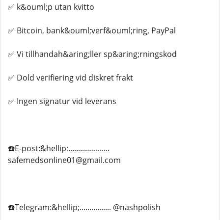
✅ k&ouml;p utan kvitto
✅ Bitcoin, bank&ouml;verf&ouml;ring, PayPal
✅ Vi tillhandah&aring;ller sp&aring;rningskod
✅ Dold verifiering vid diskret frakt
✅ Ingen signatur vid leverans
☎️E-post:&hellip;.....................
safemedsonline01@gmail.com
☎️Telegram:&hellip;................ @nashpolish