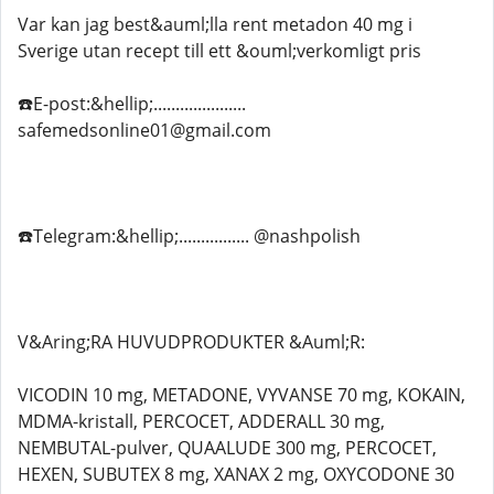
Var kan jag best&auml;lla rent metadon 40 mg i
Sverige utan recept till ett &ouml;verkomligt pris
☎️E-post:&hellip;.....................
safemedsonline01@gmail.com
☎️Telegram:&hellip;................ @nashpolish
V&Aring;RA HUVUDPRODUKTER &Auml;R:
VICODIN 10 mg, METADONE, VYVANSE 70 mg, KOKAIN,
MDMA-kristall, PERCOCET, ADDERALL 30 mg,
NEMBUTAL-pulver, QUAALUDE 300 mg, PERCOCET,
HEXEN, SUBUTEX 8 mg, XANAX 2 mg, OXYCODONE 30