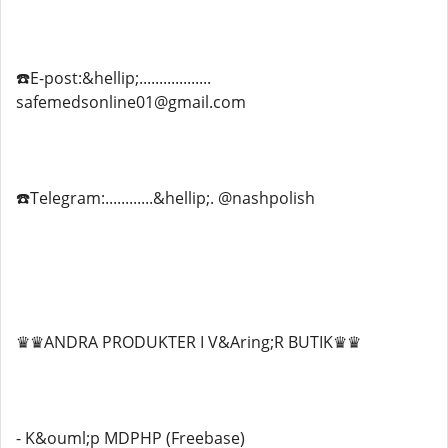
☎️E-post:&hellip;..................
safemedsonline01@gmail.com
☎️Telegram:............&hellip;. @nashpolish
♛♛ANDRA PRODUKTER I V&Aring;R BUTIK♛♛
- K&ouml;p MDPHP (Freebase)