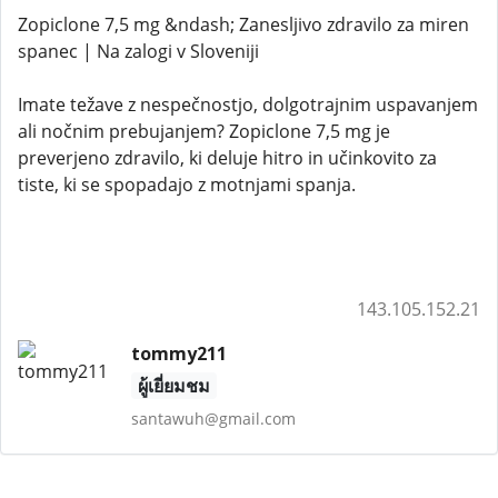
Zopiclone 7,5 mg &ndash; Zanesljivo zdravilo za miren
spanec | Na zalogi v Sloveniji
Imate težave z nespečnostjo, dolgotrajnim uspavanjem
ali nočnim prebujanjem? Zopiclone 7,5 mg je
preverjeno zdravilo, ki deluje hitro in učinkovito za
tiste, ki se spopadajo z motnjami spanja.
143.105.152.21
tommy211
ผู้เยี่ยมชม
santawuh@gmail.com