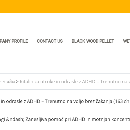
PANY PROFILE
CONTACT US
BLACK WOOD PELLET
WE
ราฯ ผลิต
>
Ritalin za otroke in odrasle z ADHD – Trenutno na 
 in odrasle z ADHD – Trenutno na voljo brez čakanja
(163 อ่า
logi &ndash; Zanesljiva pomoč pri ADHD in motnjah koncentr