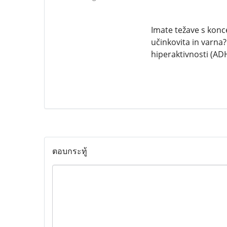
Imate težave s konce
učinkovita in varna?
hiperaktivnosti (ADH
ตอบกระทู้