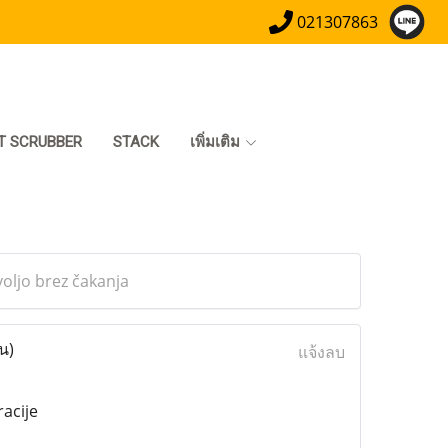
021307863
T SCRUBBER
STACK
เพิ่มเติม
voljo brez čakanja
น)
แจ้งลบ
acije