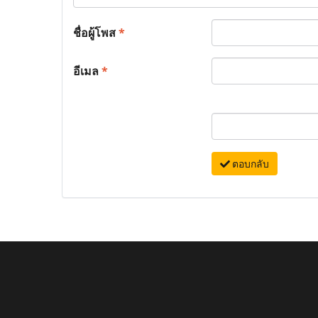
ชื่อผู้โพส
*
อีเมล
*
ตอบกลับ