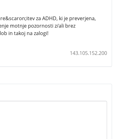
 re&scaron;itev za ADHD, ki je preverjena,
jenje motnje pozornosti z/ali brez
ob in takoj na zalogi!
143.105.152.200