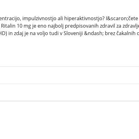
ntracijo, impulzivnostjo ali hiperaktivnostjo? I&scaron;čete
 Ritalin 10 mg je eno najbolj predpisovanih zdravil za zdravl
D) in zdaj je na voljo tudi v Sloveniji &ndash; brez čakalnih d