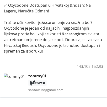
✅ Oxycodone Dostupan u Hrvatskoj &ndash; Na
Lageru, Naručite Odmah!
Tražite učinkovito rje&scaron;enje za snažnu bol?
Oxycodone je jedan od najjačih i najpouzdanijih
lijekova protiv boli koji se koristi &scaron;irom svijeta
za tretman umjerene do jake boli. Dobra vijest za sve u
Hrvatskoj &ndash; Oxycodone je trenutno dostupan i
spreman za isporuku!
143.105.152.93
tommy01
ผู้เยี่ยมชม
santawuh@gmail.com