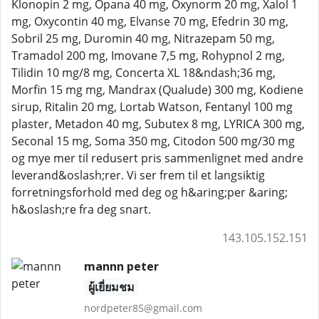
Klonopin 2 mg, Opana 40 mg, Oxynorm 20 mg, Xalol 1
mg, Oxycontin 40 mg, Elvanse 70 mg, Efedrin 30 mg,
Sobril 25 mg, Duromin 40 mg, Nitrazepam 50 mg,
Tramadol 200 mg, Imovane 7,5 mg, Rohypnol 2 mg,
Tilidin 10 mg/8 mg, Concerta XL 18&ndash;36 mg,
Morfin 15 mg mg, Mandrax (Qualude) 300 mg, Kodiene
sirup, Ritalin 20 mg, Lortab Watson, Fentanyl 100 mg
plaster, Metadon 40 mg, Subutex 8 mg, LYRICA 300 mg,
Seconal 15 mg, Soma 350 mg, Citodon 500 mg/30 mg
og mye mer til redusert pris sammenlignet med andre
leverand&oslash;rer. Vi ser frem til et langsiktig
forretningsforhold med deg og h&aring;per &aring;
h&oslash;re fra deg snart.
143.105.152.151
mannn peter
ผู้เยี่ยมชม
nordpeter85@gmail.com