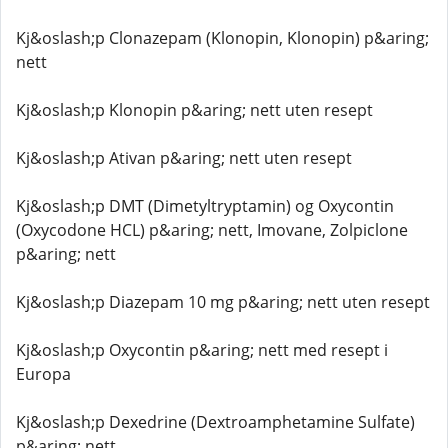
Kj&oslash;p Clonazepam (Klonopin, Klonopin) p&aring;
nett
Kj&oslash;p Klonopin p&aring; nett uten resept
Kj&oslash;p Ativan p&aring; nett uten resept
Kj&oslash;p DMT (Dimetyltryptamin) og Oxycontin
(Oxycodone HCL) p&aring; nett, Imovane, Zolpiclone
p&aring; nett
Kj&oslash;p Diazepam 10 mg p&aring; nett uten resept
Kj&oslash;p Oxycontin p&aring; nett med resept i
Europa
Kj&oslash;p Dexedrine (Dextroamphetamine Sulfate)
p&aring; nett