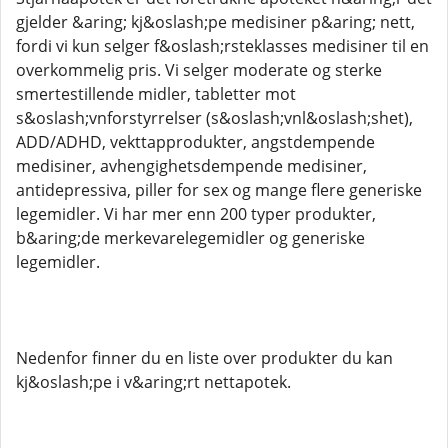
gjelder &aring; kj&oslash;pe medisiner p&aring; nett,
fordi vi kun selger f&oslash;rsteklasses medisiner til en
overkommelig pris. Vi selger moderate og sterke
smertestillende midler, tabletter mot
s&oslash;vnforstyrrelser (s&oslash;vnl&oslash;shet),
ADD/ADHD, vekttapprodukter, angstdempende
medisiner, avhengighetsdempende medisiner,
antidepressiva, piller for sex og mange flere generiske
legemidler. Vi har mer enn 200 typer produkter,
b&aring;de merkevarelegemidler og generiske
legemidler.
Nedenfor finner du en liste over produkter du kan
kj&oslash;pe i v&aring;rt nettapotek.