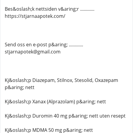
Bes&oslash;k nettsiden v&aring;r ............
https://stjarnaapotek.com/
Send oss ​​en e-post p&aring; ............
stjarnapotek@gmail.com
Kj&oslash;p Diazepam, Stilnox, Stesolid, Oxazepam
p&aring; nett
Kj&oslash;p Xanax (Alprazolam) p&aring; nett
Kj&oslash;p Duromin 40 mg p&aring; nett uten resept
Kj&oslash;p MDMA 50 mg p&aring; nett