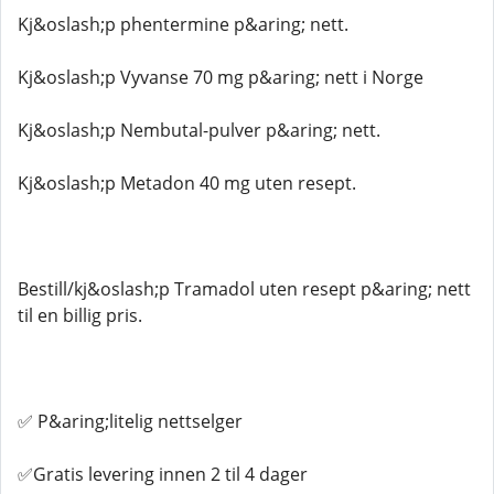
Kj&oslash;p phentermine p&aring; nett.
Kj&oslash;p Vyvanse 70 mg p&aring; nett i Norge
Kj&oslash;p Nembutal-pulver p&aring; nett.
Kj&oslash;p Metadon 40 mg uten resept.
Bestill/kj&oslash;p Tramadol uten resept p&aring; nett
til en billig pris.
✅ P&aring;litelig nettselger
✅Gratis levering innen 2 til 4 dager