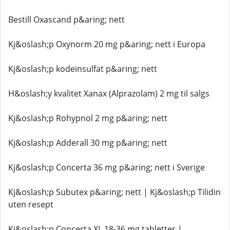
Bestill Oxascand p&aring; nett
Kj&oslash;p Oxynorm 20 mg p&aring; nett i Europa
Kj&oslash;p kodeinsulfat p&aring; nett
H&oslash;y kvalitet Xanax (Alprazolam) 2 mg til salgs
Kj&oslash;p Rohypnol 2 mg p&aring; nett
Kj&oslash;p Adderall 30 mg p&aring; nett
Kj&oslash;p Concerta 36 mg p&aring; nett i Sverige
Kj&oslash;p Subutex p&aring; nett | Kj&oslash;p Tilidin
uten resept
Kj&oslash;p Concerta XL 18-36 mg tabletter |