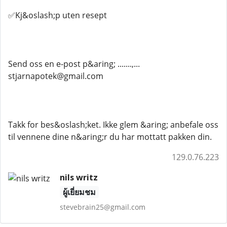
✅Kj&oslash;p uten resept
Send oss ​​en e-post p&aring; .......,...
stjarnapotek@gmail.com
Takk for bes&oslash;ket. Ikke glem &aring; anbefale oss
til vennene dine n&aring;r du har mottatt pakken din.
129.0.76.223
nils writz
ผู้เยี่ยมชม
stevebrain25@gmail.com