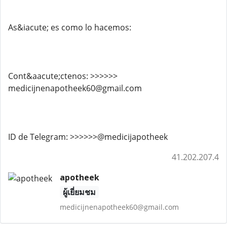
As&iacute; es como lo hacemos:
Cont&aacute;ctenos: >>>>>>
medicijnenapotheek60@gmail.com
ID de Telegram: >>>>>>@medicijapotheek
41.202.207.4
apotheek
ผู้เยี่ยมชม
medicijnenapotheek60@gmail.com