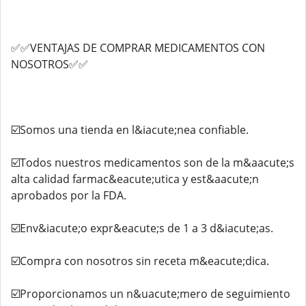
✅✅VENTAJAS DE COMPRAR MEDICAMENTOS CON
NOSOTROS✅✅
☑️Somos una tienda en l&iacute;nea confiable.
☑️Todos nuestros medicamentos son de la m&aacute;s
alta calidad farmac&eacute;utica y est&aacute;n
aprobados por la FDA.
☑️Env&iacute;o expr&eacute;s de 1 a 3 d&iacute;as.
☑️Compra con nosotros sin receta m&eacute;dica.
☑️Proporcionamos un n&uacute;mero de seguimiento