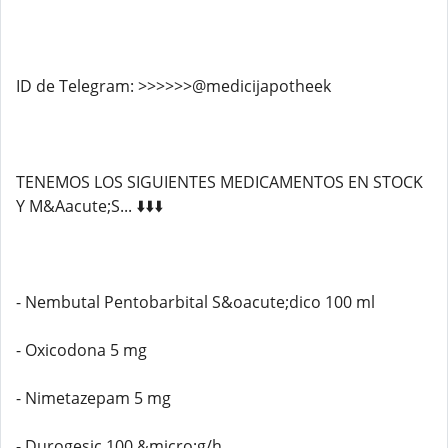
ID de Telegram: >>>>>>@medicijapotheek
TENEMOS LOS SIGUIENTES MEDICAMENTOS EN STOCK
Y M&Aacute;S... ⬇️⬇️⬇️
- Nembutal Pentobarbital S&oacute;dico 100 ml
- Oxicodona 5 mg
- Nimetazepam 5 mg
- Durogesic 100 &micro;g/h