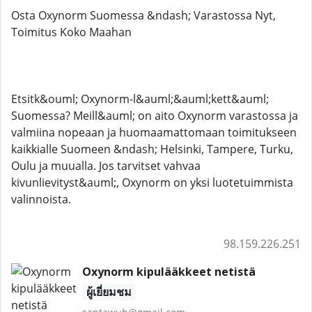
Osta Oxynorm Suomessa &ndash; Varastossa Nyt,
Toimitus Koko Maahan
Etsitk&ouml; Oxynorm-l&auml;&auml;kett&auml;
Suomessa? Meill&auml; on aito Oxynorm varastossa ja
valmiina nopeaan ja huomaamattomaan toimitukseen
kaikkialle Suomeen &ndash; Helsinki, Tampere, Turku,
Oulu ja muualla. Jos tarvitset vahvaa
kivunlievityst&auml;, Oxynorm on yksi luotetuimmista
valinnoista.
98.159.226.251
Oxynorm kipulääkkeet netistä
ผู้เยี่ยมชม