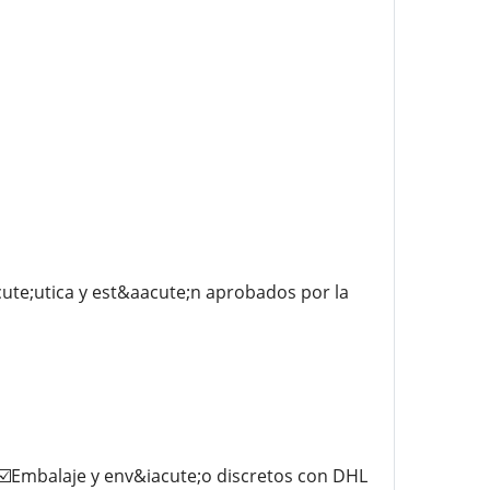
te;utica y est&aacute;n aprobados por la
️Embalaje y env&iacute;o discretos con DHL