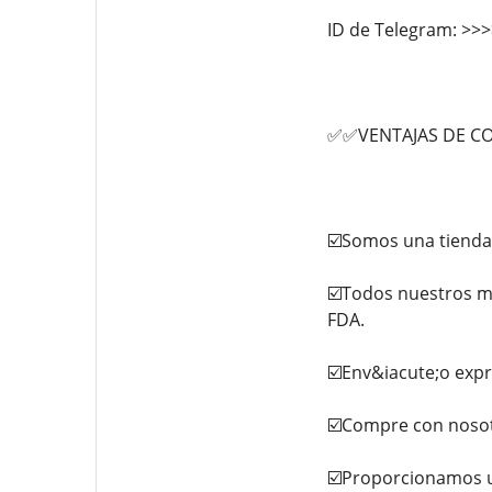
ID de Telegram: >>
✅✅VENTAJAS DE C
☑️Somos una tienda 
☑️Todos nuestros m
FDA.
☑️Env&iacute;o expr
☑️Compre con nosot
☑️Proporcionamos u