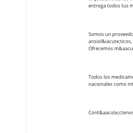
entrega todos tus 
Somos un proveedor
ansiol&iacute;ticos
Ofrecemos m&aacute
Todos los medicamen
nacionales como int
Cont&aacute;cteno