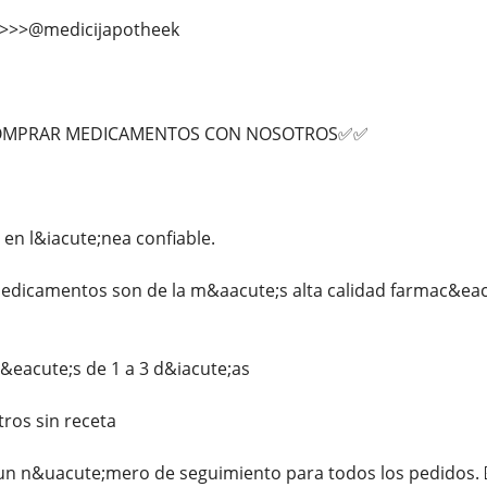
>>>>@medicijapotheek
OMPRAR MEDICAMENTOS CON NOSOTROS✅✅
en l&iacute;nea confiable.
edicamentos son de la m&aacute;s alta calidad farmac&eacu
&eacute;s de 1 a 3 d&iacute;as
ros sin receta
n n&uacute;mero de seguimiento para todos los pedidos. ☑