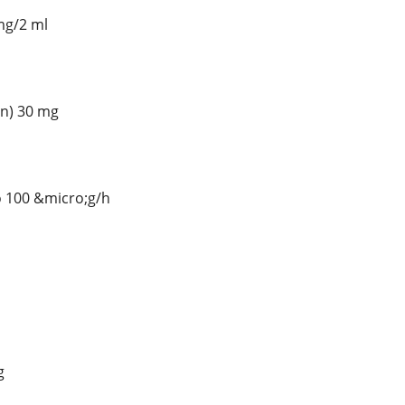
mg/2 ml
on) 30 mg
o 100 &micro;g/h
g