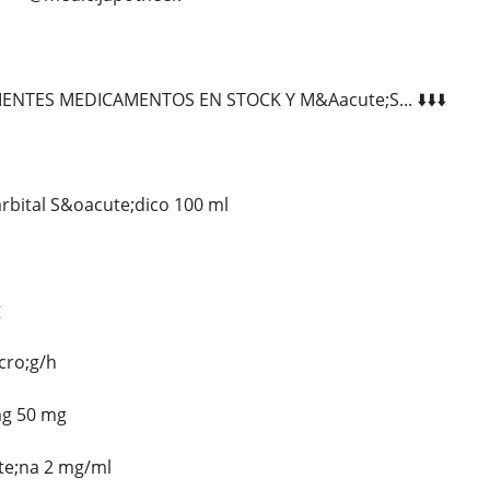
NTES MEDICAMENTOS EN STOCK Y M&Aacute;S... ⬇️⬇️⬇️
rbital S&oacute;dico 100 ml
g
cro;g/h
mg 50 mg
te;na 2 mg/ml