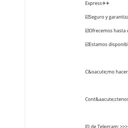
Express✈✈
☑️Seguro y garantiz
☑️Ofrecemos hasta 
☑️Estamos disponibl
C&oacute;mo hacer 
Cont&aacute;cteno
ID de Telegram: >>