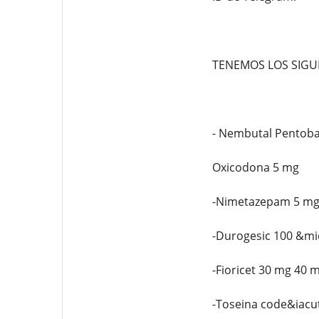
TENEMOS LOS SIGUIE
- Nembutal Pentoba
Oxicodona 5 mg
-Nimetazepam 5 m
-Durogesic 100 &mi
-Fioricet 30 mg 40 
-Toseina code&iacu