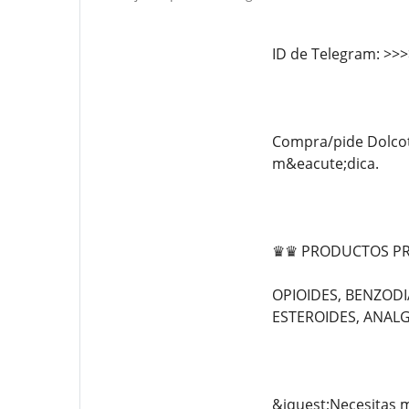
ID de Telegram: >>
Compra/pide Dolcoti
m&eacute;dica.
♛♛ PRODUCTOS PR
OPIOIDES, BENZODI
ESTEROIDES, ANALG
&iquest;Necesitas m