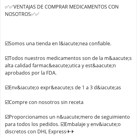
✅✅VENTAJAS DE COMPRAR MEDICAMENTOS CON
NOSOTROS✅✅
☑️Somos una tienda en l&iacute;nea confiable.
☑️Todos nuestros medicamentos son de la m&aacute;s
alta calidad farmac&eacute;utica y est&aacute;n
aprobados por la FDA.
☑️Env&iacute;o expr&eacute;s de 1 a 3 d&iacute;as
☑️Compre con nosotros sin receta
☑️Proporcionamos un n&uacute;mero de seguimiento
para todos los pedidos. ☑️Embalaje y env&iacute;o
discretos con DHL Express✈✈