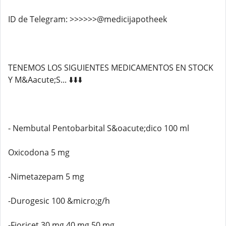
ID de Telegram: >>>>>>@medicijapotheek
TENEMOS LOS SIGUIENTES MEDICAMENTOS EN STOCK
Y M&Aacute;S... ⬇️⬇️⬇️
- Nembutal Pentobarbital S&oacute;dico 100 ml
Oxicodona 5 mg
-Nimetazepam 5 mg
-Durogesic 100 &micro;g/h
-Fioricet 30 mg 40 mg 50 mg