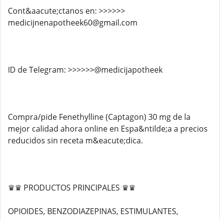
Cont&aacute;ctanos en: >>>>>>
medicijnenapotheek60@gmail.com
ID de Telegram: >>>>>>@medicijapotheek
Compra/pide Fenethylline (Captagon) 30 mg de la
mejor calidad ahora online en Espa&ntilde;a a precios
reducidos sin receta m&eacute;dica.
♛♛ PRODUCTOS PRINCIPALES ♛♛
OPIOIDES, BENZODIAZEPINAS, ESTIMULANTES,