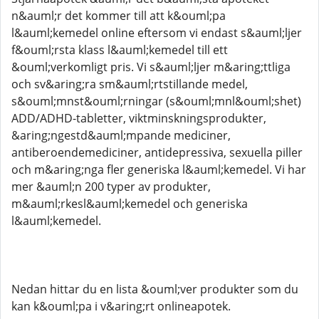
n&auml;r det kommer till att k&ouml;pa
l&auml;kemedel online eftersom vi endast s&auml;ljer
f&ouml;rsta klass l&auml;kemedel till ett
&ouml;verkomligt pris. Vi s&auml;ljer m&aring;ttliga
och sv&aring;ra sm&auml;rtstillande medel,
s&ouml;mnst&ouml;rningar (s&ouml;mnl&ouml;shet)
ADD/ADHD-tabletter, viktminskningsprodukter,
&aring;ngestd&auml;mpande mediciner,
antiberoendemediciner, antidepressiva, sexuella piller
och m&aring;nga fler generiska l&auml;kemedel. Vi har
mer &auml;n 200 typer av produkter,
m&auml;rkesl&auml;kemedel och generiska
l&auml;kemedel.
Nedan hittar du en lista &ouml;ver produkter som du
kan k&ouml;pa i v&aring;rt onlineapotek.