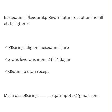
Best&auml;ll/k&ouml;p Rivotril utan recept online till
ett billigt pris.
✅ P&aring;litlig onlines&auml;ljare
✅Gratis leverans inom 2 till 4 dagar
✅K&ouml;p utan recept
Mejla oss p&aring; .......,... stjarnapotek@gmail.com