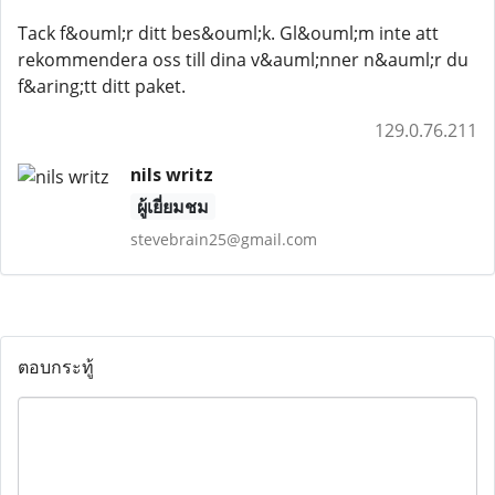
Tack f&ouml;r ditt bes&ouml;k. Gl&ouml;m inte att
rekommendera oss till dina v&auml;nner n&auml;r du
f&aring;tt ditt paket.
129.0.76.211
nils writz
ผู้เยี่ยมชม
stevebrain25@gmail.com
ตอบกระทู้