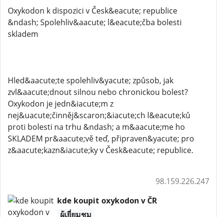
Oxykodon k dispozici v Česk&eacute; republice
&ndash; Spolehliv&aacute; l&eacute;čba bolesti
skladem
Hled&aacute;te spolehliv&yacute; způsob, jak
zvl&aacute;dnout silnou nebo chronickou bolest?
Oxykodon je jedn&iacute;m z
nej&uacute;činněj&scaron;&iacute;ch l&eacute;ků
proti bolesti na trhu &ndash; a m&aacute;me ho
SKLADEM pr&aacute;vě teď, připraven&yacute; pro
z&aacute;kazn&iacute;ky v Česk&eacute; republice.
98.159.226.247
kde koupit oxykodon v ČR
ผู้เยี่ยมชม