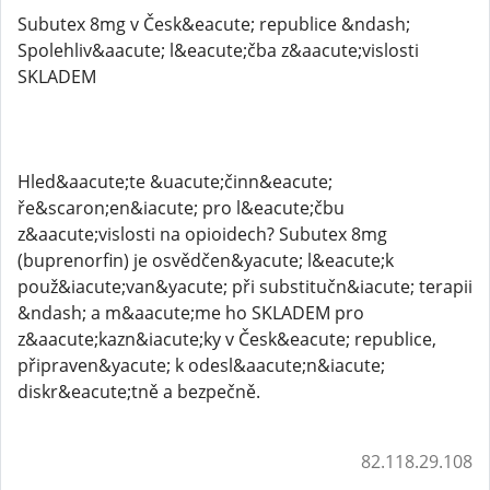
Subutex 8mg v Česk&eacute; republice &ndash;
Spolehliv&aacute; l&eacute;čba z&aacute;vislosti
SKLADEM
Hled&aacute;te &uacute;činn&eacute;
ře&scaron;en&iacute; pro l&eacute;čbu
z&aacute;vislosti na opioidech? Subutex 8mg
(buprenorfin) je osvědčen&yacute; l&eacute;k
použ&iacute;van&yacute; při substitučn&iacute; terapii
&ndash; a m&aacute;me ho SKLADEM pro
z&aacute;kazn&iacute;ky v Česk&eacute; republice,
připraven&yacute; k odesl&aacute;n&iacute;
diskr&eacute;tně a bezpečně.
82.118.29.108