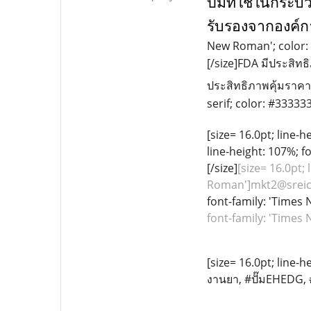
ปั๊มที่ใช้ในกร
รับรองจากองค์
New Roman'; color:
[/size]FDA
มีประสิทธ
ประสิทธิภาพคุ้มราค
serif; color: #33333
[size= 16.0pt; line-
line-height: 107%; f
[/size]
[size= 16.0pt;
Roman']mkt2@sreic
font-family: 'Times
font-family: 'Time
[size= 16.0pt; line-h
งานยา
, #
ปั๊ม
EHEDG, 