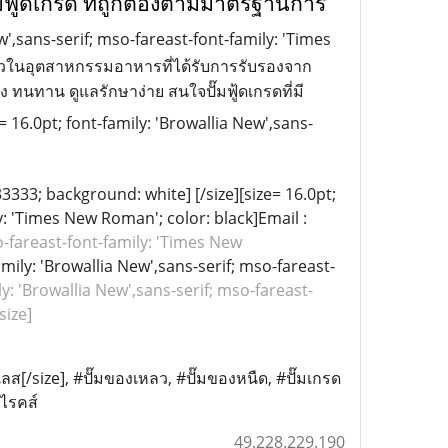
มฟู้ดเกรด ที่ถูกต้องตามมาตรฐานการ
ew',sans-serif; mso-fareast-font-family: 'Times
หลวในอุตสาหกรรมอาหารที่ได้รับการรับรองจาก
อง ทนทาน ดูแลรักษาง่าย สนใจปั๊มฟู้ดเกรดที่มี
e= 16.0pt; font-family: 'Browallia New',sans-
#333333; background: white]
[/size]
[size= 16.0pt;
ly: 'Times New Roman'; color: black]Email :
so-fareast-font-family: 'Times New
amily: 'Browallia New',sans-serif; mso-fareast-
ly: 'Browallia New',sans-serif; mso-fareast-
ize]
ลส[/size], #
ปั๊มของเหลว
, #
ปั๊มของหนืด
, #
ปั๊มเกรด
ไรคส์
49.228.229.190