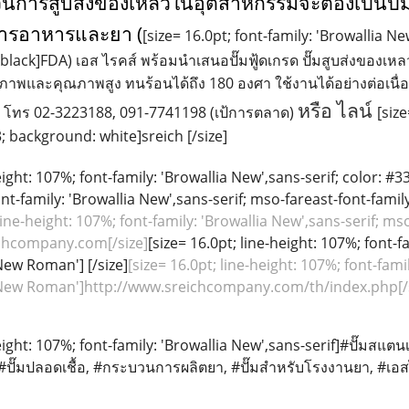
ะบวนการสูบส่งของเหลวในอุตสาหกรรมจะต้องเป็นปั๊
การอาหารและยา (
[size= 16.0pt; font-family: 'Browallia N
 black]FDA)
เอส ไรคส์ พร้อมนำเสนอปั๊มฟู้ดเกรด ปั๊มสูบส่งของเ
ิภาพและคุณภาพสูง ทนร้อนได้ถึง
180
องศา ใช้งานได้อย่างต่อเนื่
หรือ ไลน์
า โทร
02-3223188, 091-7741198 (
เป้การตลาด)
[siz
3; background: white]sreich
[/size]
height: 107%; font-family: 'Browallia New',sans-serif; color: 
ont-family: 'Browallia New',sans-serif; mso-fareast-font-fami
 line-height: 107%; font-family: 'Browallia New',sans-serif; m
hcompany.com[/size]
[size= 16.0pt; line-height: 107%; font-f
 New Roman']
[/size]
[size= 16.0pt; line-height: 107%; font-fami
s New Roman']http://www.sreichcompany.com/th/index.php[/s
eight: 107%; font-family: 'Browallia New',sans-serif]#
ปั๊มสแตนเ
#
ปั๊มปลอดเชื้อ
, #
กระบวนการผลิตยา
, #
ปั๊มสำหรับโรงงานยา
, #
เอส