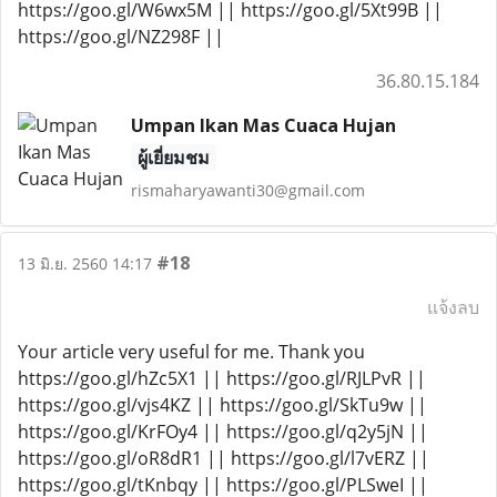
https://goo.gl/W6wx5M || https://goo.gl/5Xt99B ||
https://goo.gl/NZ298F ||
36.80.15.184
Umpan Ikan Mas Cuaca Hujan
ผู้เยี่ยมชม
rismaharyawanti30@gmail.com
#18
13 มิ.ย. 2560 14:17
แจ้งลบ
Your article very useful for me. Thank you
https://goo.gl/hZc5X1 || https://goo.gl/RJLPvR ||
https://goo.gl/vjs4KZ || https://goo.gl/SkTu9w ||
https://goo.gl/KrFOy4 || https://goo.gl/q2y5jN ||
https://goo.gl/oR8dR1 || https://goo.gl/l7vERZ ||
https://goo.gl/tKnbqy || https://goo.gl/PLSweI ||