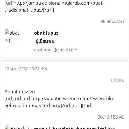
[url]http://jamutradisionalmujarab.com/obat-
tradisional-lupus/[/url]
36.80.22.51
obat lupus
ผู้เยี่ยมชม
obatlupus@gmail.com
#5
13 พ.ค. 2560 13:32
แจ้งลบ
Aquatic essen
[url][url][url]http://aquaticessence.com/essen-kilo-
gebrus-ikan-mas-terbaru/[/url][/url][/url]
36.79.183.45
essen kilo gebrus ikan mas terbaru