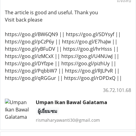
แจ้งลบ
The article is good and useful. Thank you
Visit back please
https://goo.gl/BW6QN9 || https://goo.gl/SDYsyf ||
https://goo.gl/pCzP6y || https://goo.gl/E7haJw ||
https://goo.gl/yBFuDV || https://goo.gl/hrHsss ||
https://goo.gl/izMCxX || https://goo.gl/U4NUwJ ||
https://goo.gl/DYfzpe || https://goo.gl/pizhUy ||
https://goo.gl/PqbbW7 || https://goo.gl/RJLPvR ||
https://goo.gl/qRGGur || https://goo.gl/rDPDxQ ||
36.72.101.68
Umpan Ikan Bawal Galatama
ผู้เยี่ยมชม
rismaharyawanti30@gmail.com