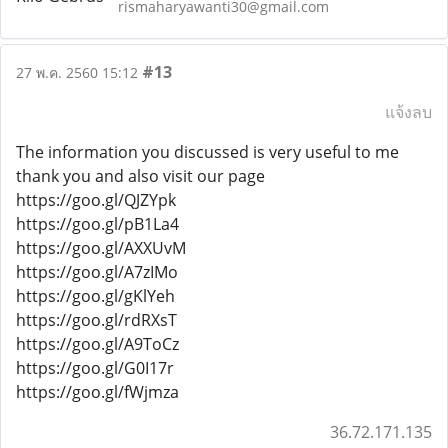
rismaharyawanti30@gmail.com
#13
27 พ.ค. 2560 15:12
แจ้งลบ
The information you discussed is very useful to me
thank you and also visit our page
https://goo.gl/QJZYpk
https://goo.gl/pB1La4
https://goo.gl/AXXUvM
https://goo.gl/A7zIMo
https://goo.gl/gKlYeh
https://goo.gl/rdRXsT
https://goo.gl/A9ToCz
https://goo.gl/G0I17r
https://goo.gl/fWjmza
36.72.171.135