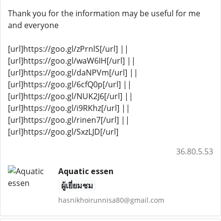
Thank you for the information may be useful for me
and everyone
[url]https://goo.gl/zPrnlS[/url] ||
[url]https://goo.gl/waW6IH[/url] ||
[url]https://goo.gl/daNPVm[/url] ||
[url]https://goo.gl/6cfQ0p[/url] ||
[url]https://goo.gl/NUK2J6[/url] ||
[url]https://goo.gl/i9RKhz[/url] ||
[url]https://goo.gl/rinen7[/url] ||
[url]https://goo.gl/SxzLJD[/url]
36.80.5.53
Aquatic essen
ผู้เยี่ยมชม
hasnikhoirunnisa80@gmail.com