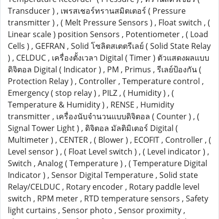
Transducer ) , เพรสเชอร์ทรานสมิตเตอร์ ( Pressure
transmitter ) , ( Melt Pressure Sensors ) , Float switch , (
Linear scale ) position Sensors , Potentiometer , ( Load
Cells ) , GEFRAN , Solid โซลิตสเตตรีเลย์ ( Solid State Relay
) , CELDUC , เครื่องตั้งเวลา Digital ( Timer ) ตัวแสดงผลแบบ
ดิจิตอล Digital ( Indicator ) , PM , Primus , รีเลย์ป้องกัน (
Protection Relay ) , Controller , Temperature control ,
Emergency ( stop relay ) , PILZ , ( Humidity ) , (
Temperature & Humidity ) , RENSE , Humidity
transmitter , เครื่องนับจำนวนแบบดิจิตอล ( Counter ) , (
Signal Tower Light ) , ดิจิตอล มัลติมิเตอร์ Digital (
Multimeter ) , CENTER , ( Blower ) , ECOFIT , Controller , (
Level sensor ) , ( Float Level switch ) , ( Level indicator ) ,
Switch , Analog ( Temperature ) , ( Temperature Digital
Indicator ) , Sensor Digital Temperature , Solid state
Relay/CELDUC , Rotary encoder , Rotary paddle level
switch , RPM meter , RTD temperature sensors , Safety
light curtains , Sensor photo , Sensor proximity ,