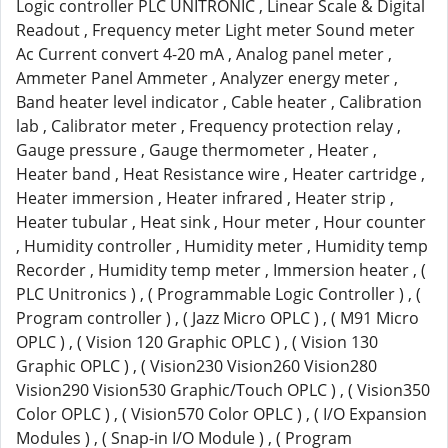
Logic controller PLC UNITRONIC , Linear Scale & Digital
Readout , Frequency meter Light meter Sound meter
Ac Current convert 4-20 mA , Analog panel meter ,
Ammeter Panel Ammeter , Analyzer energy meter ,
Band heater level indicator , Cable heater , Calibration
lab , Calibrator meter , Frequency protection relay ,
Gauge pressure , Gauge thermometer , Heater ,
Heater band , Heat Resistance wire , Heater cartridge ,
Heater immersion , Heater infrared , Heater strip ,
Heater tubular , Heat sink , Hour meter , Hour counter
, Humidity controller , Humidity meter , Humidity temp
Recorder , Humidity temp meter , Immersion heater , (
PLC Unitronics ) , ( Programmable Logic Controller ) , (
Program controller ) , ( Jazz Micro OPLC ) , ( M91 Micro
OPLC ) , ( Vision 120 Graphic OPLC ) , ( Vision 130
Graphic OPLC ) , ( Vision230 Vision260 Vision280
Vision290 Vision530 Graphic/Touch OPLC ) , ( Vision350
Color OPLC ) , ( Vision570 Color OPLC ) , ( I/O Expansion
Modules ) , ( Snap-in I/O Module ) , ( Program