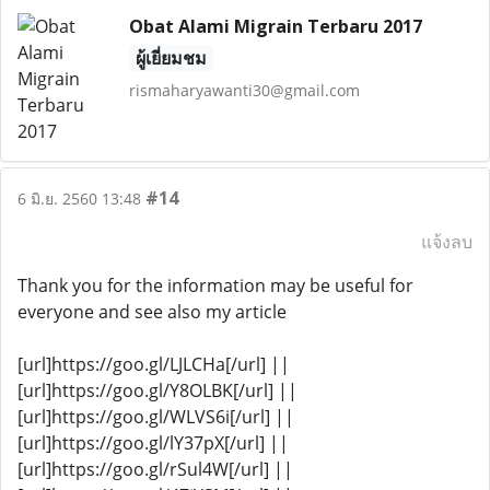
Obat Alami Migrain Terbaru 2017
ผู้เยี่ยมชม
rismaharyawanti30@gmail.com
#14
6 มิ.ย. 2560 13:48
แจ้งลบ
Thank you for the information may be useful for
everyone and see also my article
[url]https://goo.gl/LJLCHa[/url] ||
[url]https://goo.gl/Y8OLBK[/url] ||
[url]https://goo.gl/WLVS6i[/url] ||
[url]https://goo.gl/lY37pX[/url] ||
[url]https://goo.gl/rSul4W[/url] ||