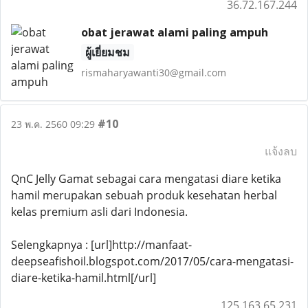
36.72.167.244
obat jerawat alami paling ampuh
ผู้เยี่ยมชม
rismaharyawanti30@gmail.com
#10
23 พ.ค. 2560 09:29
แจ้งลบ
QnC Jelly Gamat sebagai cara mengatasi diare ketika
hamil merupakan sebuah produk kesehatan herbal
kelas premium asli dari Indonesia.
Selengkapnya : [url]http://manfaat-
deepseafishoil.blogspot.com/2017/05/cara-mengatasi-
diare-ketika-hamil.html[/url]
125.163.65.231