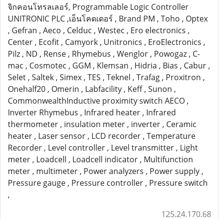
จิกคอนโทรลเลอร์, Programmable Logic Controller
UNITRONIC PLC ,เอ็นโคดเดอร์ , Brand PM , Toho , Optex
, Gefran , Aeco , Celduc , Westec , Ero electronics ,
Center , Ecofit , Camyork , Unitronics , EroElectronics ,
Pilz , ND , Rense , Rhymebus , Wenglor , Powogaz , C-
mac , Cosmotec , GGM , Klemsan , Hidria , Bias , Cabur ,
Selet , Saltek , Simex , TES , Teknel , Trafag , Proxitron ,
Onehalf20 , Omerin , Labfacility , Keff , Sunon ,
CommonwealthInductive proximity switch AECO ,
Inverter Rhymebus , Infrared heater , Infrared
thermometer , insulation meter , inverter , Ceramic
heater , Laser sensor , LCD recorder , Temperature
Recorder , Level controller , Level transmitter , Light
meter , Loadcell , Loadcell indicator , Multifunction
meter , multimeter , Power analyzers , Power supply ,
Pressure gauge , Pressure controller , Pressure switch
,
125.24.170.68