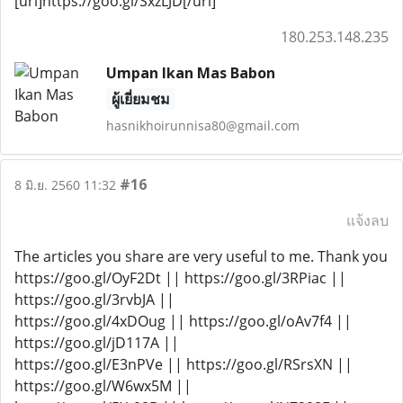
[url]https://goo.gl/SxzLJD[/url]
180.253.148.235
Umpan Ikan Mas Babon
ผู้เยี่ยมชม
hasnikhoirunnisa80@gmail.com
#16
8 มิ.ย. 2560 11:32
แจ้งลบ
The articles you share are very useful to me. Thank you
https://goo.gl/OyF2Dt || https://goo.gl/3RPiac ||
https://goo.gl/3rvbJA ||
https://goo.gl/4xDOug || https://goo.gl/oAv7f4 ||
https://goo.gl/jD117A ||
https://goo.gl/E3nPVe || https://goo.gl/RSrsXN ||
https://goo.gl/W6wx5M ||