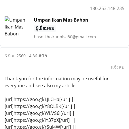
180.253.148.235
Umpan Ikan Mas Babon
ผู้เยี่ยมชม
hasnikhoirunnisa80@gmail.com
#15
6 มิ.ย. 2560 14:36
แจ้งลบ
Thank you for the information may be useful for
everyone and see also my article
[url]https://goo.gl/LJLCHa[/url] ||
[url]https://goo.gl/Y8OLBK[/url] ||
[url]https://goo.gl/WLVS6i[/url] ||
[url]https://goo.gl/lY37pX[/url] ||
[url]https://goo.gl/rSul4W[/url] ||