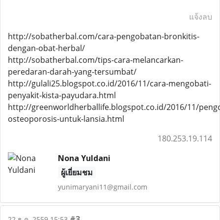
แจ้งลบ
http://sobatherbal.com/cara-pengobatan-bronkitis-
dengan-obat-herbal/
http://sobatherbal.com/tips-cara-melancarkan-
peredaran-darah-yang-tersumbat/
http://gulali25.blogspot.co.id/2016/11/cara-mengobati-
penyakit-kista-payudara.html
http://greenworldherballife.blogspot.co.id/2016/11/peng
osteoporosis-untuk-lansia.html
180.253.19.114
Nona Yuldani
ผู้เยี่ยมชม
yunimaryani11@gmail.com
#3
22 ธ.ค. 2559 15:53