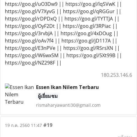
https://goo.gl/uO3Dw9 || https://goo.gl/lqSVwK ||
https://goo.gl/V7XyvG || https://goo.gl/qRGGur ||
https://goo.gl/rDPDxQ || https://goo.gl/TYTTJA ||
https://goo.gl/OyF2Dt || https://goo.gl/3RPiac ||
https://goo.gl/3rvbJA || https://goo.gl/4xDOug ||
https://goo.gl/oAv7f4 || https://goo.gl/jD117A ||
https://goo.gl/E3nPVe || https://goo.gl/RSrsXN ||
https://goo.gl/W6wx5M || https://goo.gl/5Xt99B ||
https://goo.gl/NZ298F ||
180.253.146.6
Essen Ikan Nilem Terbaru
ผู้เยี่ยมชม
rismaharyawanti30@gmail.com
#19
19 ก.ค. 2560 11:47