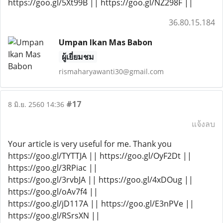
https://goo.gl/5Xt99B || https://goo.gl/NZ298F ||
36.80.15.184
Umpan Ikan Mas Babon
ผู้เยี่ยมชม
rismaharyawanti30@gmail.com
#17
8 มิ.ย. 2560 14:36
แจ้งลบ
Your article is very useful for me. Thank you
https://goo.gl/TYTTJA || https://goo.gl/OyF2Dt ||
https://goo.gl/3RPiac ||
https://goo.gl/3rvbJA || https://goo.gl/4xDOug ||
https://goo.gl/oAv7f4 ||
https://goo.gl/jD117A || https://goo.gl/E3nPVe ||
https://goo.gl/RSrsXN ||