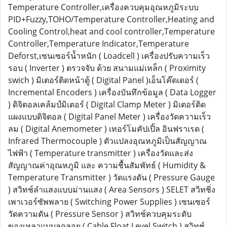
Temperature Controller,เครื่องควบคุมอุณหภูมิระบบ
PID+Fuzzy,TOHO/Temperature Controller,Heating and
Cooling Control,heat and cool controller,Temperature
Controller,Temperature Indicator,Temperature
Deforst,เซนเซอร์น้ำหนัก ( Loadcell ) เครื่องปรับความเร็ว
รอบ ( Inverter ) ตรวจจับ ด้วย สนามแม่เหล็ก ( Proximity
swich ) มิเตอร์ติดหน้าตู้ ( Digital Panel )เอ็นโค๊ดเดอร์ (
Incremental Encoders ) เครื่องบันทึกข้อมูล ( Data Logger
) ดิจิตอลเคล้มป์มิเตอร์ ( Digital Clamp Meter ) มิเตอร์ติด
แผงแบบดิจิตอล ( Digital Panel Meter ) เครื่องวัดความเร็ว
ลม ( Digital Anemometer ) เทอร์โมคัปเปิ้ล อินฟราเรด (
Infrared Thermocouple ) ตัวแปลงอุณหภูมิเป็นสัญญาณ
ไฟฟ้า ( Temperature transmitter ) เครื่องวัดและส่ง
สัญญาณค่าอุณหภูมิ และ ความชื้นสัมพัทธ์ ( Humidity &
Temperature Transmitter ) วัดแรงดัน ( Pressure Gauge
) สวิทช์ลำแสงแบบม่านแสง ( Area Sensors ) SELET สวิทชิ่ง
เพาเวอร์ซัพพลาย ( Switching Power Supplies ) เซนเซอร์
วัดความดัน ( Pressure Sensor ) สวิทช์ควบคุมระดับ
ของเหลวแบบลูกลอย ( Cable Float Level Switch ) สวิทช์