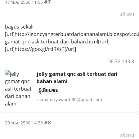
#7
17 พ.ค. 2560 11:05
แจ้งลบ
bagus sekali
[url]http://jgqncyangterbuatdaribahanalami.blogspot.co.i
gamat-qnc-asli-terbuat-dari-bahan.html[/url]
[url]https://goo.gl/rdRXsT[/url]
36.72.133.8
jelly gamat qnc asli terbuat dari
bahan alami
ผู้เยี่ยมชม
rismaharyawanti30@gmail.com
#8
20 พ.ค. 2560 14:39
แจ้งลบ