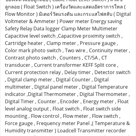
ลูกลอย ( Float Switch ) เครื่องวัดและแสดงอัตราการใหล (
Flow Monitor ) มิเตอร์วัดแรงดัน และกระแสไฟสลับ ( Digital
Voltmeter & Ammeter ) Power meter Energy saving
Safety Relay Data logger Clamp Meter Multimeter
Capacitive level switch ,Capacitive proximity switch ,
Cartridge heater , Clamp meter , Pressure gauge ,
Color mark photo switch , Two wire , Continuity meter ,
Contrast photo switch , Counters , CT/5A , CT
transducer , Current transformer KEFF Split core ,
Current protection relay , Delay timer , Detector switch
, Digital clamp meter , Digital Counter , Digital
multimeter , Digital panel meter , Digital Temperature
indicator ,Digital Thermometer , Digital Thermometer ,
Digital Timer , Counter , Encoder , Energy meter , Float
level analog output , Float switch , Float switch side
mounting , Flow control , Flow meter , Flow switch ,
Force gauge , Frequency meter Panel ,( Temperature &
Humidity transmitter ) Loadcell Transmitter recorder