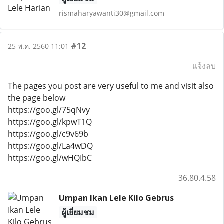
rismaharyawanti30@gmail.com
#12
25 พ.ค. 2560 11:01
แจ้งลบ
The pages you post are very useful to me and visit also
the page below
https://goo.gl/75qNvy
https://goo.gl/kpwT1Q
https://goo.gl/c9v69b
https://goo.gl/La4wDQ
https://goo.gl/wHQIbC
36.80.4.58
Umpan Ikan Lele Kilo Gebrus
ผู้เยี่ยมชม