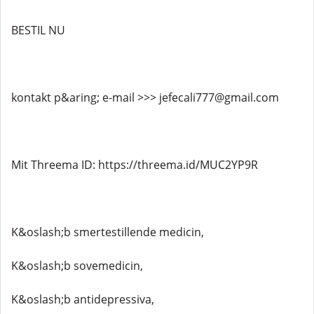
BESTIL NU
kontakt p&aring; e-mail >>> jefecali777@gmail.com
Mit Threema ID: https://threema.id/MUC2YP9R
K&oslash;b smertestillende medicin,
K&oslash;b sovemedicin,
K&oslash;b antidepressiva,