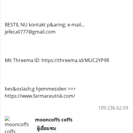
BESTIL NU kontakt p&aring; e-mail...
jefecali777@gmail.com
Mit Threema ID: https://threema.id/MUC2YP9R
bes&oslash;g hjemmesiden >>>
https://www.farmaceutisk.com/
109.236.62.69
mooncoffs coffs
ผู้เยี่ยมชม