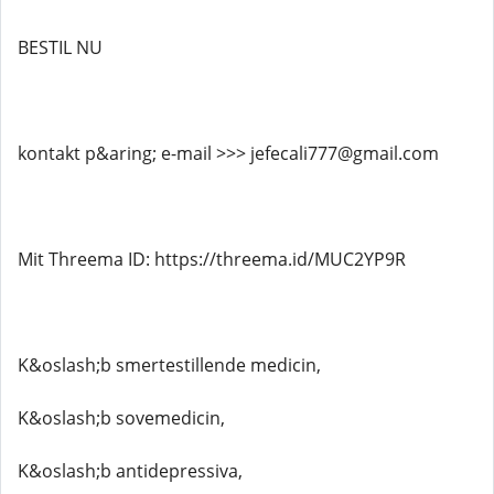
BESTIL NU
kontakt p&aring; e-mail >>> jefecali777@gmail.com
Mit Threema ID: https://threema.id/MUC2YP9R
K&oslash;b smertestillende medicin,
K&oslash;b sovemedicin,
K&oslash;b antidepressiva,