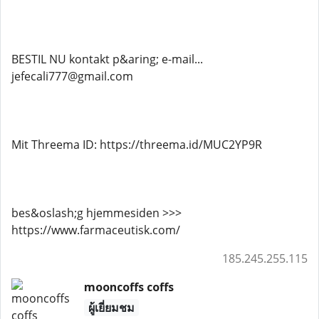
BESTIL NU kontakt p&aring; e-mail...
jefecali777@gmail.com
Mit Threema ID: https://threema.id/MUC2YP9R
bes&oslash;g hjemmesiden >>>
https://www.farmaceutisk.com/
185.245.255.115
mooncoffs coffs
ผู้เยี่ยมชม