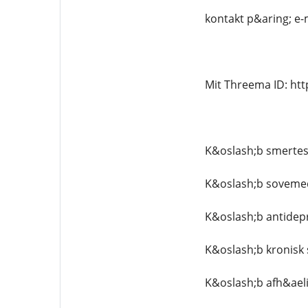
kontakt p&aring; e-
Mit Threema ID: ht
K&oslash;b smertest
K&oslash;b sovemed
K&oslash;b antidepr
K&oslash;b kronisk 
K&oslash;b afh&aeli