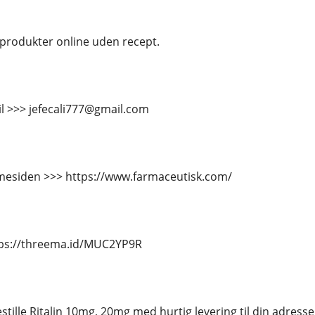
produkter online uden recept.
il >>> jefecali777@gmail.com
esiden >>> https://www.farmaceutisk.com/
tps://threema.id/MUC2YP9R
stille Ritalin 10mg, 20mg med hurtig levering til din adresse