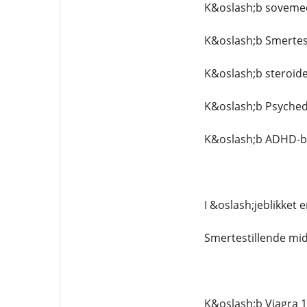
K&oslash;b soveme
K&oslash;b Smertest
K&oslash;b steroide
K&oslash;b Psychede
K&oslash;b ADHD-be
I &oslash;jeblikket 
Smertestillende mid
K&oslash;b Viagra 