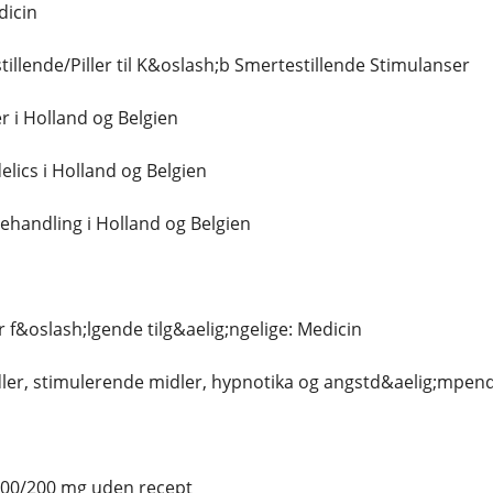
dicin
illende/Piller til K&oslash;b Smertestillende Stimulanser
r i Holland og Belgien
lics i Holland og Belgien
handling i Holland og Belgien
er f&oslash;lgende tilg&aelig;ngelige: Medicin
ler, stimulerende midler, hypnotika og angstd&aelig;mpen
100/200 mg uden recept