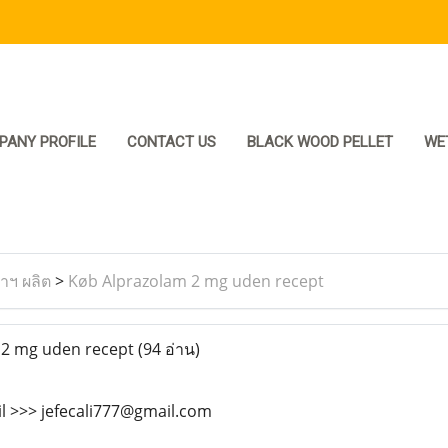
PANY PROFILE
CONTACT US
BLACK WOOD PELLET
WE
ราฯ ผลิต
>
Køb Alprazolam 2 mg uden recept
2 mg uden recept
(94 อ่าน)
il >>> jefecali777@gmail.com