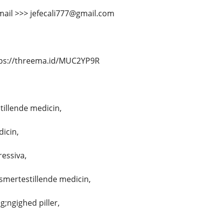
mail >>> jefecali777@gmail.com
tps://threema.id/MUC2YP9R
illende medicin,
icin,
essiva,
smertestillende medicin,
g;ngighed piller,