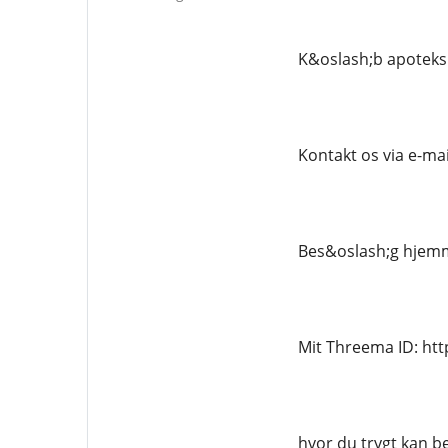
K&oslash;b apoteks
Kontakt os via e-ma
Bes&oslash;g hjemm
Mit Threema ID: ht
hvor du trygt kan be