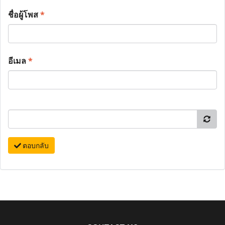
ชื่อผู้โพส
*
อีเมล
*
ตอบกลับ