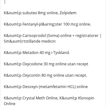
|
K&ouml;p subutex 8mg online, Zolpidem
K&ouml;p Fentanyl-pl&aring;ster 100 mcg online.
K&ouml;p Carisoprodol (Soma) online + registratorer |
Sm&auml;rtstillande medicin
K&ouml;p Metadon 40 mg i Tyskland.
K&ouml;p Oxycodone 30 mg online utan recept
K&ouml;p Oxycontin 80 mg online utan recept.
K&ouml;p Desoxyn (metamfetamin HCL) online
K&ouml;p Crystal Meth Online, K&ouml;p Klonopin
Online