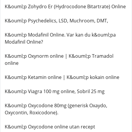
K&ouml;p Zohydro Er (Hydrocodone Bitartrate) Online
K&ouml;p Psychedelics, LSD, Muchroom, DMT,
K&ouml;p Modafinil Online. Var kan du k&ouml;pa
Modafinil Online?
K&ouml;p Oxynorm online | K&ouml;p Tramadol
online
K&ouml;p Ketamin online | K&ouml;p kokain online
K&ouml;p Viagra 100 mg online, Sobril 25 mg
K&ouml;p Oxycodone 80mg (generisk Oxaydo,
Oxycontin, Roxicodone).
K&ouml;p Oxycodone online utan recept