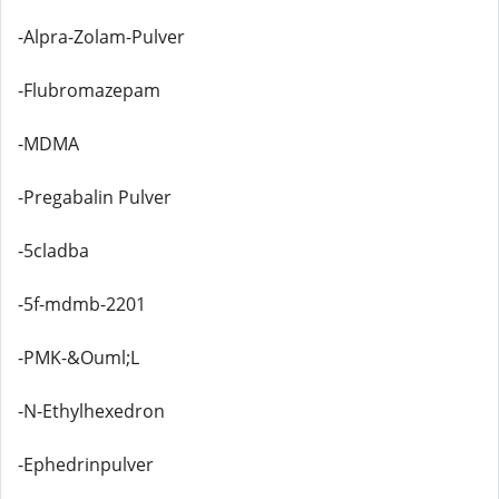
-Alpra-Zolam-Pulver
-Flubromazepam
-MDMA
-Pregabalin Pulver
-5cladba
-5f-mdmb-2201
-PMK-&Ouml;L
-N-Ethylhexedron
-Ephedrinpulver