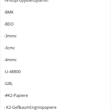
-N-Isopropylbenzylamin
-BMK
-BDO
-3mmc
-3cmc
-4mmc
-U-48800
-GBL
-#K2-Papiere
- K2-Gef&auml;ngnispapiere