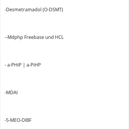
-Desmetramadol (O-DSMT)
--Mdphp Freebase und HCL
- a-PHiP | a-PiHP
-MDAI
-5-MEO-DIBF