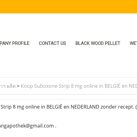
PANY PROFILE
CONTACT US
BLACK WOOD PELLET
WE
ราฯ ผลิต
>
Koop Suboxone Strip 8 mg online in BELGIË en N
trip 8 mg online in BELGIË en NEDERLAND zonder recept.
angapothek@gmail.com .