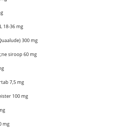
mg
L 18-36 mg
Quaalude) 300 mg
;ne siroop 60 mg
mg
tab 7,5 mg
eister 100 mg
 mg
0 mg