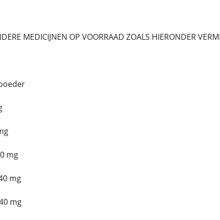
NDERE MEDICIJNEN OP VOORRAAD ZOALS HIERONDER VERM
poeder
g
mg
20 mg
 40 mg
40 mg